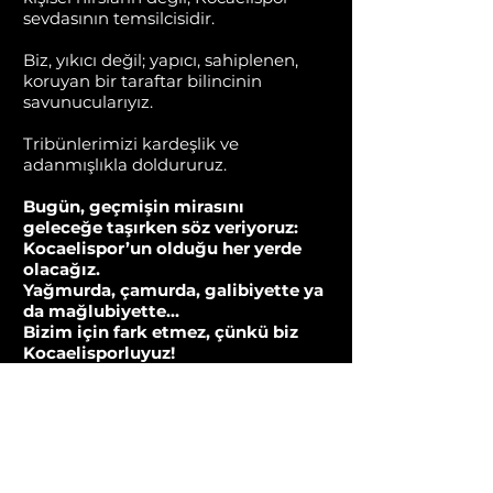
sevdasının temsilcisidir.
Biz, yıkıcı değil; yapıcı, sahiplenen,
koruyan bir taraftar bilincinin
savunucularıyız.
Tribünlerimizi kardeşlik ve
adanmışlıkla doldururuz.
Bugün, geçmişin mirasını
geleceğe taşırken söz veriyoruz:
Kocaelispor’un olduğu her yerde
olacağız.
Yağmurda, çamurda, galibiyette ya
da mağlubiyette…
Bizim için fark etmez, çünkü biz
Kocaelisporluyuz!